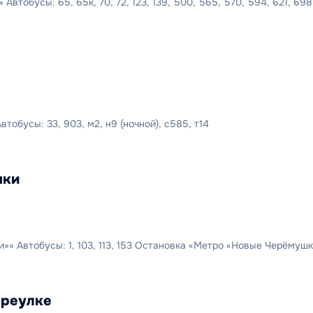
втобусы: 65, 65к, 70, 72, 123, 139, 500, 565, 570, 594, 621, 698
обусы: 33, 903, м2, н9 (ночной), с585, т14
шки
 Автобусы: 1, 103, 113, 153 Остановка «Метро «Новые Черёмушки»
ереулке