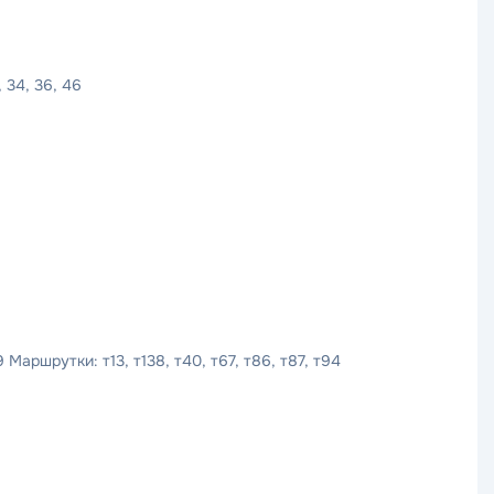
 34, 36, 46
аршрутки: т13, т138, т40, т67, т86, т87, т94