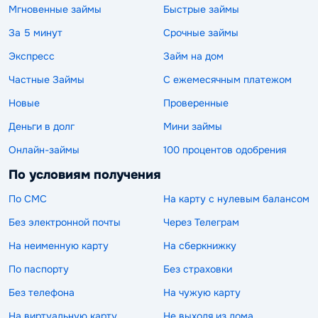
Мгновенные займы
Быстрые займы
За 5 минут
Срочные займы
Экспресс
Займ на дом
Частные Займы
С ежемесячным платежом
Новые
Проверенные
Деньги в долг
Мини займы
Онлайн-займы
100 процентов одобрения
По условиям получения
По СМС
На карту с нулевым балансом
Без электронной почты
Через Телеграм
На неименную карту
На сберкнижку
По паспорту
Без страховки
Без телефона
На чужую карту
На виртуальную карту
Не выходя из дома