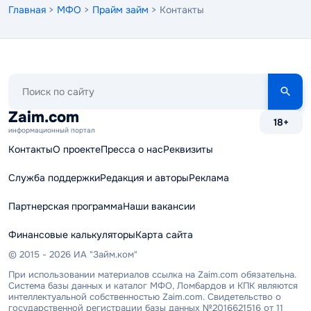
Главная
>
МФО
>
Прайм займ
> Контакты
Поиск
по
сайту
Zaim.com
18+
информационный портал
Контакты
О проекте
Пресса о нас
Реквизиты
Служба поддержки
Редакция и авторы
Реклама
Партнерская программа
Наши вакансии
Финансовые калькуляторы
Карта сайта
© 2015 - 2026 ИА "Займ.ком"
При использовании материалов ссылка на Zaim.com обязательна.
Система базы данных и каталог МФО, Ломбардов и КПК являются
интеллектуальной собственностью Zaim.com. Свидетельство о
государственной регистрации базы данных №2016621516 от 11