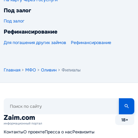
Под залог
Под залог
Рефинансирование
Для погашения других займов
Рефинансирование
Главная
>
МФО
>
Оливин
> Филиалы
Поиск
по
сайту
Zaim.com
18+
информационный портал
Контакты
О проекте
Пресса о нас
Реквизиты