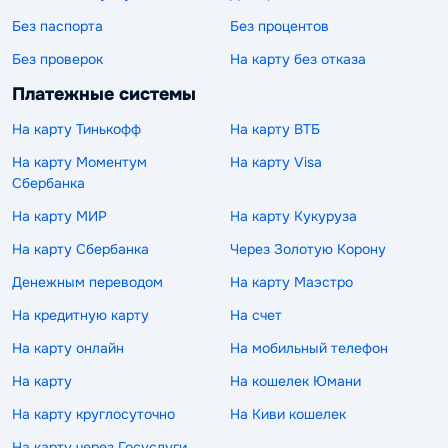
Без паспорта
Без процентов
Без проверок
На карту без отказа
Платежные системы
На карту Тинькофф
На карту ВТБ
На карту Моментум
На карту Visa
Сбербанка
На карту МИР
На карту Кукуруза
На карту Сбербанка
Через Золотую Корону
Денежным переводом
На карту Маэстро
На кредитную карту
На счет
На карту онлайн
На мобильный телефон
На карту
На кошелек Юмани
На карту круглосуточно
На Киви кошелек
На карту через Госуслуги