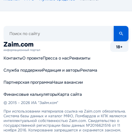
Поиск
по
сайту
Zaim.com
18+
информационный портал
Контакты
О проекте
Пресса о нас
Реквизиты
Служба поддержки
Редакция и авторы
Реклама
Партнерская программа
Наши вакансии
Финансовые калькуляторы
Карта сайта
© 2015 - 2026 ИА "Займ.ком"
При использовании материалов ссылка на Zaim.com обязательна.
Система базы данных и каталог МФО, Ломбардов и КПК являются
интеллектуальной собственностью Zaim.com. Свидетельство о
государственной регистрации базы данных №2016621516 от 11
ноября 2016. Копирование запрещается и охраняется законом.