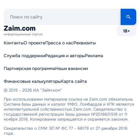
Поиск
по
сайту
Zaim.com
18+
информационный портал
Контакты
О проекте
Пресса о нас
Реквизиты
Служба поддержки
Редакция и авторы
Реклама
Партнерская программа
Наши вакансии
Финансовые калькуляторы
Карта сайта
© 2015 - 2026 ИА "Займ.ком"
При использовании материалов ссылка на Zaim.com обязательна.
Система базы данных и каталог МФО, Ломбардов и КПК являются
интеллектуальной собственностью Zaim.com. Свидетельство о
государственной регистрации базы данных №2016621516 от 11
ноября 2016. Копирование запрещается и охраняется законом.
Свидетельство о СМИ ЭЛ № ФС 77 - 68179 от 27 декабря 2016
года.