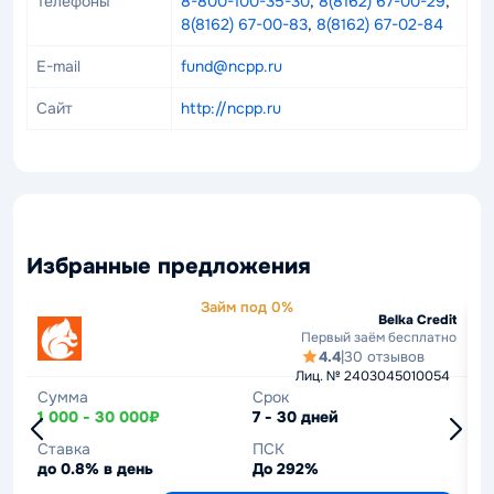
Телефоны
8-800-100-35-30
,
8(8162) 67-00-29
,
8(8162) 67-00-83
,
8(8162) 67-02-84
E-mail
fund@ncpp.ru
Сайт
http://ncpp.ru
Избранные предложения
Займ под 0%
Belka Credit
Первый заём бесплатно
4.4
|
30 отзывов
Лиц. № 2403045010054
Сумма
Срок
С
1 000 - 30 000₽
7 - 30 дней
1
Ставка
ПСК
С
до 0.8% в день
До 292%
д