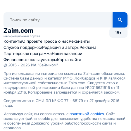
Поиск
по
сайту
Zaim.com
18+
информационный портал
Контакты
О проекте
Пресса о нас
Реквизиты
Служба поддержки
Редакция и авторы
Реклама
Партнерская программа
Наши вакансии
Финансовые калькуляторы
Карта сайта
© 2015 - 2026 ИА "Займ.ком"
При использовании материалов ссылка на Zaim.com обязательна.
Система базы данных и каталог МФО, Ломбардов и КПК являются
интеллектуальной собственностью Zaim.com. Свидетельство о
государственной регистрации базы данных №2016621516 от 11
ноября 2016. Копирование запрещается и охраняется законом.
Свидетельство о СМИ ЭЛ № ФС 77 - 68179 от 27 декабря 2016
года.
Используя сайт, вы соглашаетесь с
политикой cookies
. Сайт
использует файлы cookie для повышения удобства пользователей
и обеспечения должного уровня работоспособности сайта и
сервисов.