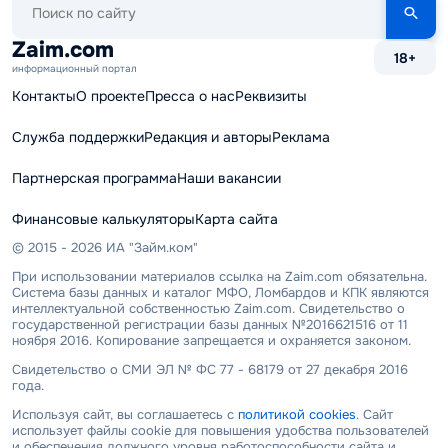
по
сайту
Zaim.com
18+
информационный портал
Контакты
О проекте
Пресса о нас
Реквизиты
Служба поддержки
Редакция и авторы
Реклама
Партнерская программа
Наши вакансии
Финансовые калькуляторы
Карта сайта
© 2015 - 2026 ИА "Займ.ком"
При использовании материалов ссылка на Zaim.com обязательна.
Система базы данных и каталог МФО, Ломбардов и КПК являются
интеллектуальной собственностью Zaim.com. Свидетельство о
государственной регистрации базы данных №2016621516 от 11
ноября 2016. Копирование запрещается и охраняется законом.
Свидетельство о СМИ ЭЛ № ФС 77 - 68179 от 27 декабря 2016
года.
Используя сайт, вы соглашаетесь с
политикой cookies
. Сайт
использует файлы cookie для повышения удобства пользователей
и обеспечения должного уровня работоспособности сайта и