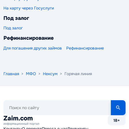
На карту через Госуслуги
Под залог
Под залог
Рефинансирование
Для погашения других займов
Рефинансирование
Главная
>
МФО
>
Нексум
> Горячая линия
Поиск
по
сайту
Zaim.com
18+
информационный портал
Контакты
О проекте
Пресса о нас
Реквизиты