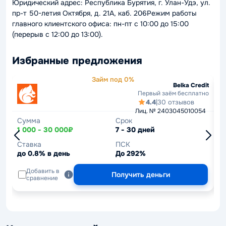
Юридический адрес: Республика Бурятия, г. Улан-Удэ, ул.
пр-т 50-летия Октября, д. 21А, каб. 206Режим работы
главного клиентского офиса: пн-пт с 10:00 до 15:00
(перерыв с 12:00 до 13:00).
Избранные предложения
Займ под 0%
Belka Credit
Первый заём бесплатно
4.4
|
30 отзывов
Лиц. № 2403045010054
Сумма
Срок
С
1 000 - 30 000₽
7 - 30 дней
1
Ставка
ПСК
С
до 0.8% в день
До 292%
д
Добавить в
Получить деньги
сравнение