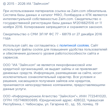
© 2015 - 2026 ИА "Займ.ком"
При использовании материалов ссылка на Zaim.com обязательна.
Система базы данных и каталог МФО, Ломбардов и КПК являются
интеллектуальной собственностью Zaim.com. Свидетельство о
государственной регистрации базы данных №2016621516 от 11
ноября 2016. Копирование запрещается и охраняется законом.
Свидетельство о СМИ ЭЛ № ФС 77 - 68179 от 27 декабря 2016
года.
Используя сайт, вы соглашаетесь с
политикой cookies
. Сайт
использует файлы cookie для повышения удобства пользователей
и обеспечения должного уровня работоспособности сайта и
сервисов.
ООО "ИА "Займ.ком" не является микрофинансовой или
кредитной организацией, не выдает займы и не привлекает
денежных средств. Информация, размещенная на сайте, носит
исключительно ознакомительный характер. Все условия и
решения, касающиеся получения займов или кредитов,
принимаются непосредственно компаниями, предоставляющими
данные услуги.
ООО «Информационное Агентство "Займ.Ком"», ИНН: 7723411020,
ОГРН: 1157746900695. Юридический адрес: 428022, Чувашская
Республика, г. Чебоксары, ул. Гагарина Ю., зд. 55, помещ. 19