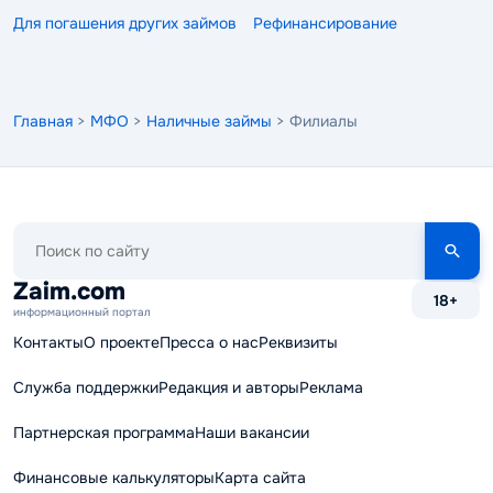
Для погашения других займов
Рефинансирование
Главная
>
МФО
>
Наличные займы
> Филиалы
Поиск
по
сайту
Zaim.com
18+
информационный портал
Контакты
О проекте
Пресса о нас
Реквизиты
Служба поддержки
Редакция и авторы
Реклама
Партнерская программа
Наши вакансии
Финансовые калькуляторы
Карта сайта