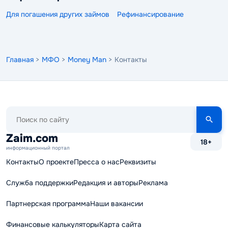
Для погашения других займов
Рефинансирование
Главная
>
МФО
>
Money Man
> Контакты
Поиск
по
сайту
Zaim.com
18+
информационный портал
Контакты
О проекте
Пресса о нас
Реквизиты
Служба поддержки
Редакция и авторы
Реклама
Партнерская программа
Наши вакансии
Финансовые калькуляторы
Карта сайта