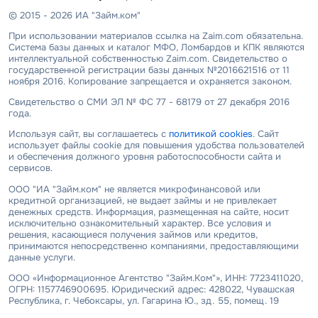
© 2015 - 2026 ИА "Займ.ком"
При использовании материалов ссылка на Zaim.com обязательна.
Система базы данных и каталог МФО, Ломбардов и КПК являются
интеллектуальной собственностью Zaim.com. Свидетельство о
государственной регистрации базы данных №2016621516 от 11
ноября 2016. Копирование запрещается и охраняется законом.
Свидетельство о СМИ ЭЛ № ФС 77 - 68179 от 27 декабря 2016
года.
Используя сайт, вы соглашаетесь с
политикой cookies
. Сайт
использует файлы cookie для повышения удобства пользователей
и обеспечения должного уровня работоспособности сайта и
сервисов.
ООО "ИА "Займ.ком" не является микрофинансовой или
кредитной организацией, не выдает займы и не привлекает
денежных средств. Информация, размещенная на сайте, носит
исключительно ознакомительный характер. Все условия и
решения, касающиеся получения займов или кредитов,
принимаются непосредственно компаниями, предоставляющими
данные услуги.
ООО «Информационное Агентство "Займ.Ком"», ИНН: 7723411020,
ОГРН: 1157746900695. Юридический адрес: 428022, Чувашская
Республика, г. Чебоксары, ул. Гагарина Ю., зд. 55, помещ. 19