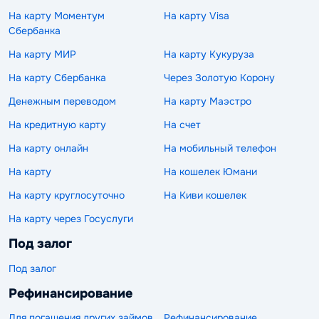
На карту Моментум
На карту Visa
Сбербанка
На карту МИР
На карту Кукуруза
На карту Сбербанка
Через Золотую Корону
Денежным переводом
На карту Маэстро
На кредитную карту
На счет
На карту онлайн
На мобильный телефон
На карту
На кошелек Юмани
На карту круглосуточно
На Киви кошелек
На карту через Госуслуги
Под залог
Под залог
Рефинансирование
Для погашения других займов
Рефинансирование