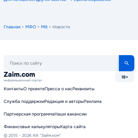
Главная
>
МФО
>
Mili
> Новости
Поиск
по
сайту
Zaim.com
18+
информационный портал
Контакты
О проекте
Пресса о нас
Реквизиты
Служба поддержки
Редакция и авторы
Реклама
Партнерская программа
Наши вакансии
Финансовые калькуляторы
Карта сайта
© 2015 - 2026 ИА "Займ.ком"