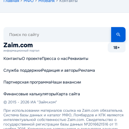
Главная
>
МФО
>
MfoBank
> Контакты
Поиск
по
сайту
Zaim.com
18+
информационный портал
Контакты
О проекте
Пресса о нас
Реквизиты
Служба поддержки
Редакция и авторы
Реклама
Партнерская программа
Наши вакансии
Финансовые калькуляторы
Карта сайта
© 2015 - 2026 ИА "Займ.ком"
При использовании материалов ссылка на Zaim.com обязательна.
Система базы данных и каталог МФО, Ломбардов и КПК являются
интеллектуальной собственностью Zaim.com. Свидетельство о
государственной регистрации базы данных №2016621516 от 11
ноября 2016. Копирование запрещается и охраняется законом.