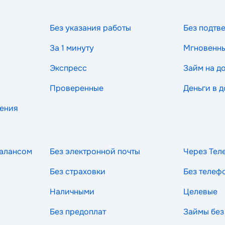
Без указания работы
Без подтв
За 1 минуту
Мгновенн
Экспресс
Займ на д
Проверенные
Деньги в д
рения
балансом
Без электронной почты
Через Тел
Без страховки
Без телеф
Наличными
Целевые
Без предоплат
Займы без