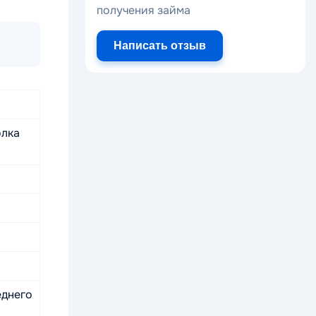
получения займа
Написать отзыв
олка
еднего