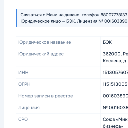
Связаться с Мани на диване: телефон 88007778133, п
Юридическое лицо — БЭК. Лицензия № 0016038900
Юридическое название
БЭК
Юридический адрес
362000, Ре
Кесаева, д. 
ИНН
151305760
ОГРН
115151300
Номер записи в реестре
00160389
Лицензия
№ 0016038
СРО
Союз «Мик
бизнеса»