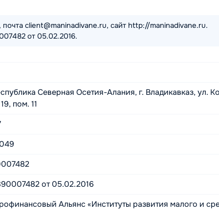
очта client@maninadivane.ru, сайт http://maninadivane.ru.
07482 от 05.02.2016.
спублика Северная Осетия-Алания, г. Владикавказ, ул. К
19, пом. 11
7
5049
0007482
90007482 от 05.02.2016
рофинансовый Альянс «Институты развития малого и ср