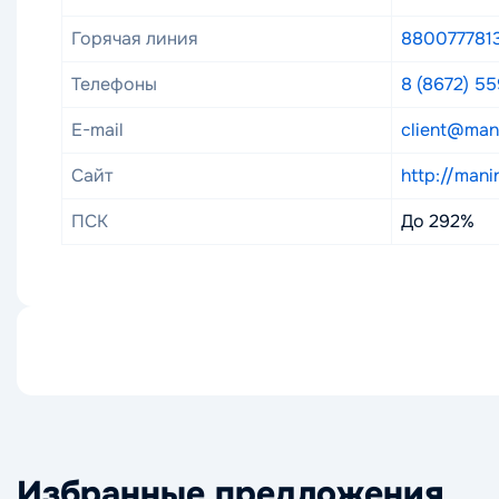
Горячая линия
880077781
Телефоны
8 (8672) 5
E-mail
client@man
Сайт
http://mani
ПСК
До 292%
Избранные предложения