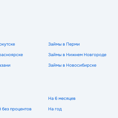
ркутске
Займы в Перми
расноярске
Займы в Нижнем Новгороде
азани
Займы в Новосибирске
На 6 месяцев
й без процентов
На год