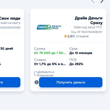
Драйв Деньги
Свои люди
Сразу
займ на карту
Займ под залог ПТС
2403045010089
Лиц. № 1603760008057
2,9
|
9 отзывов
 30 дней
Сумма
Срок
От 75 000 до 1 000 000 ₽
До 12 месяцев
Ставка
ПСК
%
От 1,7% до 6% в месяц
До 292%
Добавить в
сравнение
ги
Получить деньги