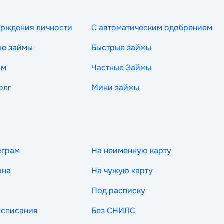
ерждения личности
С автоматическим одобрением
ые займы
Быстрые займы
ом
Частные Займы
олг
Мини займы
еграм
На неименную карту
она
На чужую карту
Под расписку
 списания
Без СНИЛС