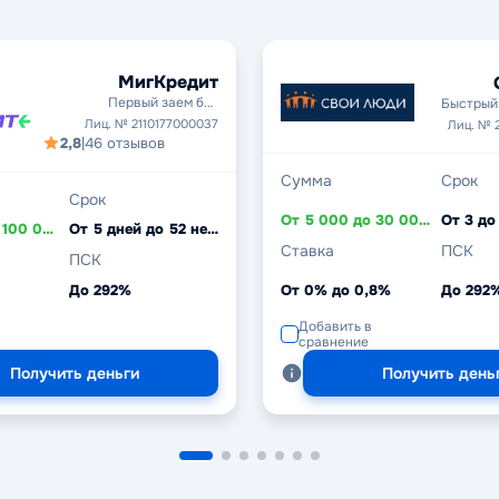
МигКредит
Первый заем без
Быстрый 
процентов
Лиц. № 2110177000037
Лиц. № 
2,8
|
46 отзывов
Сумма
Срок
Срок
От 5 000 до 30 000 ₽
От 3 до
От 3 000 до 100 000 ₽
От 5 дней до 52 недель
Ставка
ПСК
ПСК
До 292%
От 0% до 0,8%
До 292
Добавить в
сравнение
Получить деньги
Получить день