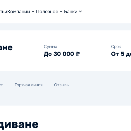
тьи
Компании
Полезное
Банки
ане
Сумма
Срок
До 30 000 ₽
От 5 д
ет
Горячая линия
Отзывы
диване