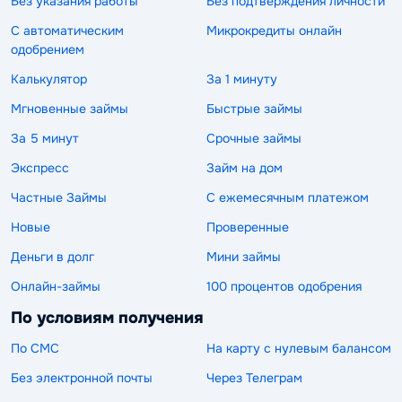
Без указания работы
Без подтверждения личности
С автоматическим
Микрокредиты онлайн
одобрением
Калькулятор
За 1 минуту
Мгновенные займы
Быстрые займы
За 5 минут
Срочные займы
Экспресс
Займ на дом
Частные Займы
С ежемесячным платежом
Новые
Проверенные
Деньги в долг
Мини займы
Онлайн-займы
100 процентов одобрения
По условиям получения
По СМС
На карту с нулевым балансом
Без электронной почты
Через Телеграм