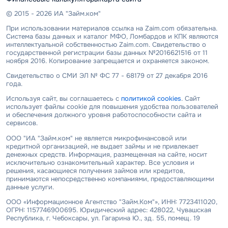
© 2015 - 2026 ИА "Займ.ком"
При использовании материалов ссылка на Zaim.com обязательна.
Система базы данных и каталог МФО, Ломбардов и КПК являются
интеллектуальной собственностью Zaim.com. Свидетельство о
государственной регистрации базы данных №2016621516 от 11
ноября 2016. Копирование запрещается и охраняется законом.
Свидетельство о СМИ ЭЛ № ФС 77 - 68179 от 27 декабря 2016
года.
Используя сайт, вы соглашаетесь с
политикой cookies
. Сайт
использует файлы cookie для повышения удобства пользователей
и обеспечения должного уровня работоспособности сайта и
сервисов.
ООО "ИА "Займ.ком" не является микрофинансовой или
кредитной организацией, не выдает займы и не привлекает
денежных средств. Информация, размещенная на сайте, носит
исключительно ознакомительный характер. Все условия и
решения, касающиеся получения займов или кредитов,
принимаются непосредственно компаниями, предоставляющими
данные услуги.
ООО «Информационное Агентство "Займ.Ком"», ИНН: 7723411020,
ОГРН: 1157746900695. Юридический адрес: 428022, Чувашская
Республика, г. Чебоксары, ул. Гагарина Ю., зд. 55, помещ. 19