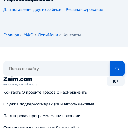
Для погашения других займов
Рефинансирование
Главная
>
МФО
>
ЛовиМани
> Контакты
Поиск
по
сайту
Zaim.com
18+
информационный портал
Контакты
О проекте
Пресса о нас
Реквизиты
Служба поддержки
Редакция и авторы
Реклама
Партнерская программа
Наши вакансии
Финансовые калькуляторы
Карта сайта