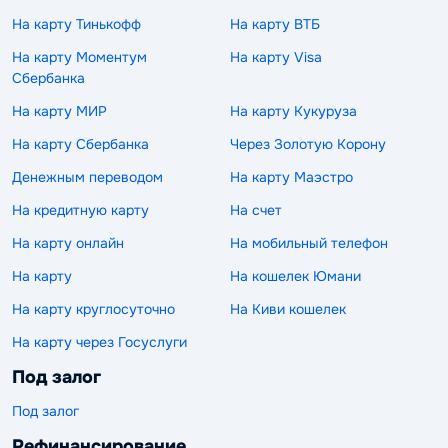
На карту Тинькофф
На карту ВТБ
На карту Моментум
На карту Visa
Сбербанка
На карту МИР
На карту Кукуруза
На карту Сбербанка
Через Золотую Корону
Денежным переводом
На карту Маэстро
На кредитную карту
На счет
На карту онлайн
На мобильный телефон
На карту
На кошелек Юмани
На карту круглосуточно
На Киви кошелек
На карту через Госуслуги
Под залог
Под залог
Рефинансирование