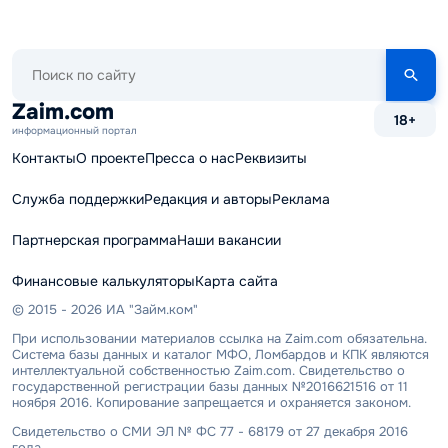
Поиск
по
сайту
Zaim.com
18+
информационный портал
Контакты
О проекте
Пресса о нас
Реквизиты
Служба поддержки
Редакция и авторы
Реклама
Партнерская программа
Наши вакансии
Финансовые калькуляторы
Карта сайта
© 2015 - 2026 ИА "Займ.ком"
При использовании материалов ссылка на Zaim.com обязательна.
Система базы данных и каталог МФО, Ломбардов и КПК являются
интеллектуальной собственностью Zaim.com. Свидетельство о
государственной регистрации базы данных №2016621516 от 11
ноября 2016. Копирование запрещается и охраняется законом.
Свидетельство о СМИ ЭЛ № ФС 77 - 68179 от 27 декабря 2016
года.