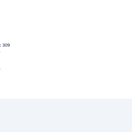
с 309
»
.