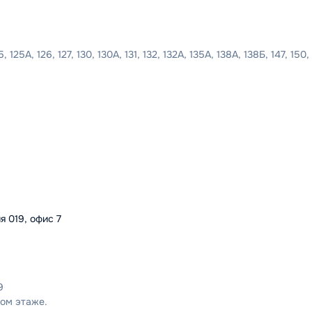
25, 125А, 126, 127, 130, 130А, 131, 132, 132А, 135А, 138А, 138Б, 147, 150, 
я 019, офис 7
9
ом этаже.