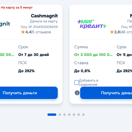
На карту за 5 минут
Cashmagnit
Деньги на карту
Пе
Лиц. № 2104150009659
Лиц. №
4,4
|
5 отзывов
2,8
|
46 от
Срок
Сумма
Срок
От 1 000 до 30 000 ₽
От 7 до 30 дней
От 3 000 до 100 000 ₽
ПСК
Ставка
ПСК
До 292%
До 0,8%
До 292
Добавить в
сравнение
Получить деньги
Получить день