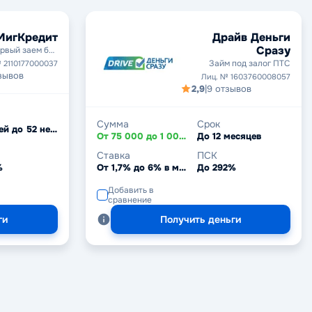
МигКредит
Драйв Деньги
Сразу
рвый заем без
процентов
Займ под залог ПТС
 2110177000037
зывов
Лиц. № 1603760008057
2,9
|
9 отзывов
Сумма
Срок
От 5 дней до 52 недель
От 75 000 до 1 000 000 ₽
До 12 месяцев
Ставка
ПСК
%
От 1,7% до 6% в месяц
До 292%
Добавить в
сравнение
ги
Получить деньги