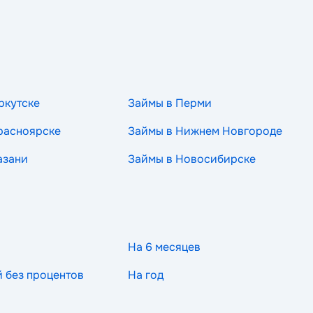
ркутске
Займы в Перми
расноярске
Займы в Нижнем Новгороде
азани
Займы в Новосибирске
На 6 месяцев
й без процентов
На год