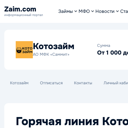
Zaim.com
Займы
МФО
Новости
Ста
информационный портал
Котозайм
Сумма
От 1 000 д
АО МФК «Саммит»
Котозайм
Отписаться
Контакты
Личный каб
Горячая линия Кот