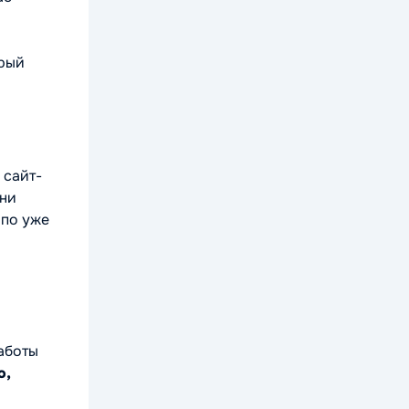
орый
 сайт-
Они
 по уже
аботы
о,