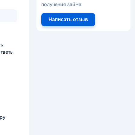
получения займа
Написать отзыв
ть
ответы
ору