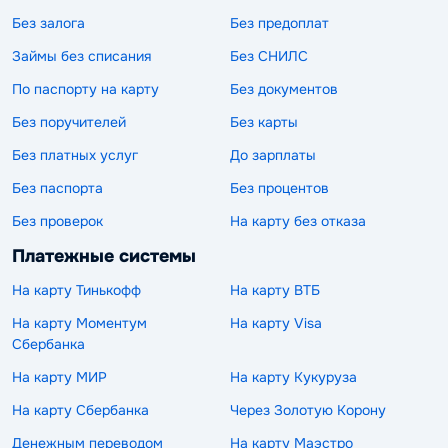
Без залога
Без предоплат
Займы без списания
Без СНИЛС
По паспорту на карту
Без документов
Без поручителей
Без карты
Без платных услуг
До зарплаты
Без паспорта
Без процентов
Без проверок
На карту без отказа
Платежные системы
На карту Тинькофф
На карту ВТБ
На карту Моментум
На карту Visa
Сбербанка
На карту МИР
На карту Кукуруза
На карту Сбербанка
Через Золотую Корону
Денежным переводом
На карту Маэстро