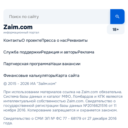
Поиск
по
сайту
Zaim.com
18+
информационный портал
Контакты
О проекте
Пресса о нас
Реквизиты
Служба поддержки
Редакция и авторы
Реклама
Партнерская программа
Наши вакансии
Финансовые калькуляторы
Карта сайта
© 2015 - 2026 ИА "Займ.ком"
При использовании материалов ссылка на Zaim.com обязательна.
Система базы данных и каталог МФО, Ломбардов и КПК являются
интеллектуальной собственностью Zaim.com. Свидетельство о
государственной регистрации базы данных №2016621516 от 11
ноября 2016. Копирование запрещается и охраняется законом.
Свидетельство о СМИ ЭЛ № ФС 77 - 68179 от 27 декабря 2016
года.