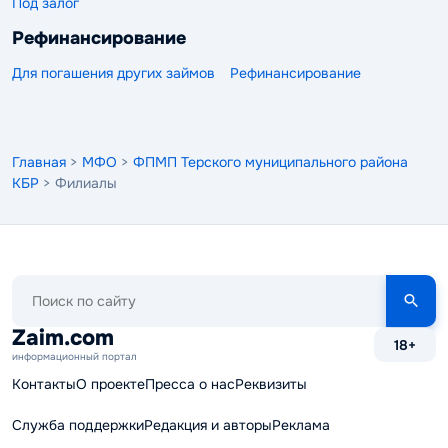
Под залог
Рефинансирование
Для погашения других займов
Рефинансирование
Главная
>
МФО
>
ФПМП Терского муниципального района
КБР
> Филиалы
Поиск
по
сайту
Zaim.com
18+
информационный портал
Контакты
О проекте
Пресса о нас
Реквизиты
Служба поддержки
Редакция и авторы
Реклама