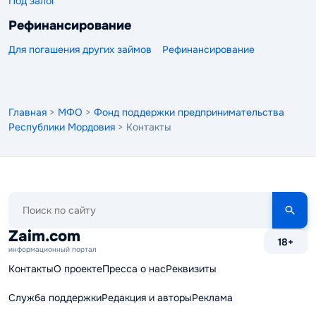
Под залог
Рефинансирование
Для погашения других займов
Рефинансирование
Главная
>
МФО
>
Фонд поддержки предпринимательства
Республики Мордовия
> Контакты
Поиск
по
сайту
Zaim.com
18+
информационный портал
Контакты
О проекте
Пресса о нас
Реквизиты
Служба поддержки
Редакция и авторы
Реклама