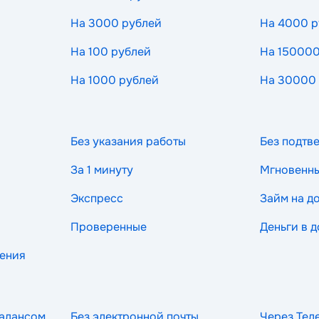
На 3000 рублей
На 4000 р
На 100 рублей
На 150000
На 1000 рублей
На 30000
Без указания работы
Без подтв
За 1 минуту
Мгновенн
Экспресс
Займ на д
Проверенные
Деньги в д
рения
балансом
Без электронной почты
Через Тел