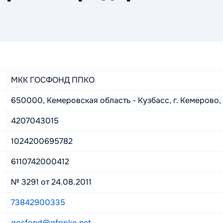
МКК ГОСФОНД ППКО
650000, Кемеровская область - Кузбасс, г. Кемерово, у
4207043015
1024200695782
6110742000412
№ 3291 от 24.08.2011
73842900335
gosfond@gfppko.net