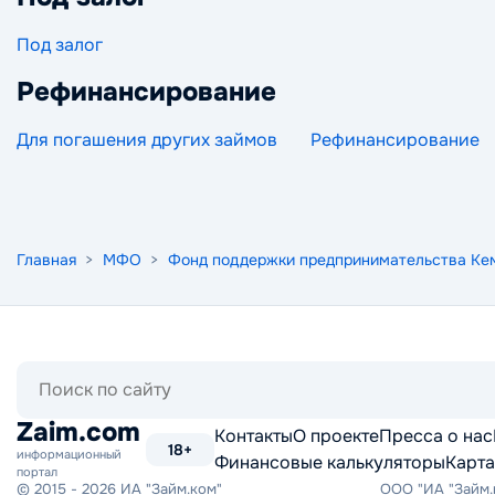
Под залог
Рефинансирование
Для погашения других займов
Рефинансирование
Главная
>
МФО
>
Фонд поддержки предпринимательства Ке
Поиск
по
сайту
Zaim.com
Контакты
О проекте
Пресса о нас
18+
информационный
Финансовые калькуляторы
Карта
портал
© 2015 - 2026 ИА "Займ.ком"
ООО "ИА "Займ.