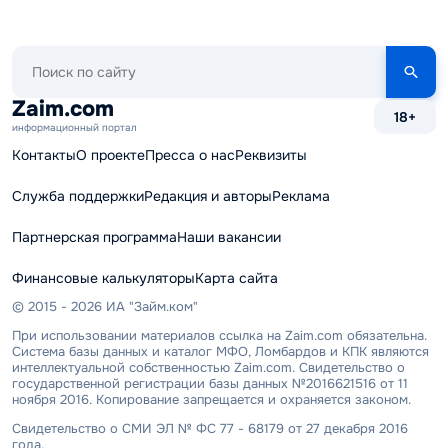
Поиск
по
сайту
Zaim.com
18+
информационный портал
Контакты
О проекте
Пресса о нас
Реквизиты
Служба поддержки
Редакция и авторы
Реклама
Партнерская программа
Наши вакансии
Финансовые калькуляторы
Карта сайта
© 2015 - 2026 ИА "Займ.ком"
При использовании материалов ссылка на Zaim.com обязательна.
Система базы данных и каталог МФО, Ломбардов и КПК являются
интеллектуальной собственностью Zaim.com. Свидетельство о
государственной регистрации базы данных №2016621516 от 11
ноября 2016. Копирование запрещается и охраняется законом.
Свидетельство о СМИ ЭЛ № ФС 77 - 68179 от 27 декабря 2016
года.