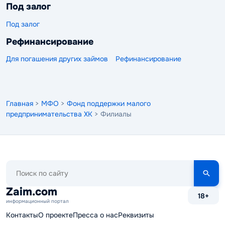
Под залог
Под залог
Рефинансирование
Для погашения других займов
Рефинансирование
Главная
>
МФО
>
Фонд поддержки малого
предпринимательства ХК
> Филиалы
Поиск
по
сайту
Zaim.com
18+
информационный портал
Контакты
О проекте
Пресса о нас
Реквизиты