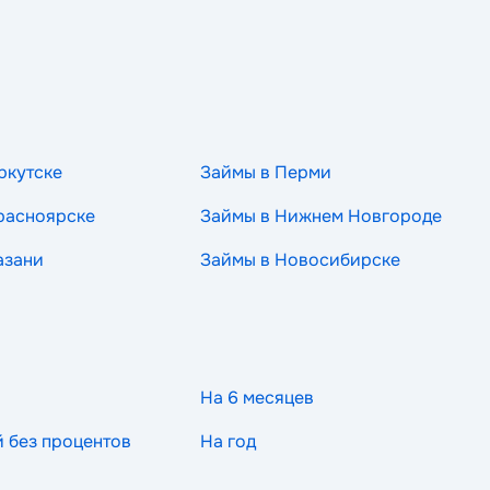
ркутске
Займы в Перми
расноярске
Займы в Нижнем Новгороде
азани
Займы в Новосибирске
На 6 месяцев
й без процентов
На год