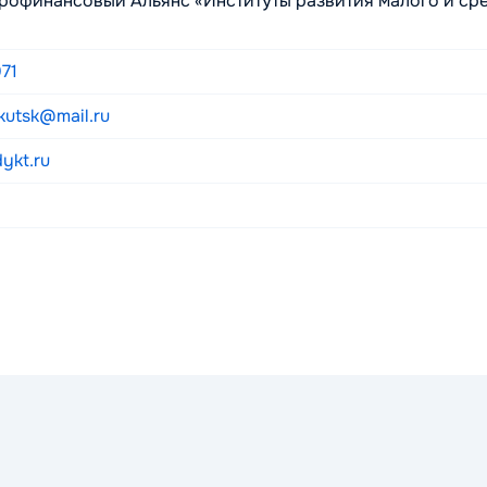
рофинансовый Альянс «Институты развития малого и ср
71
kutsk@mail.ru
dykt.ru