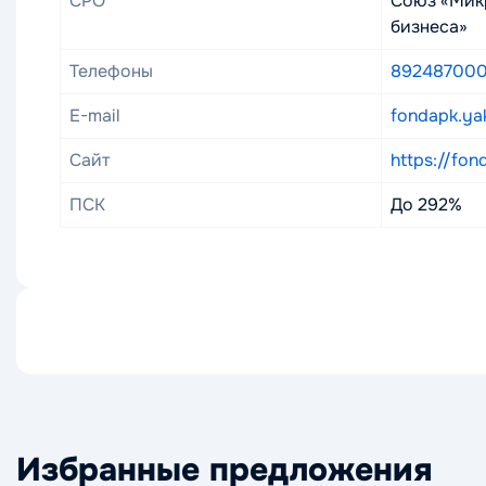
СРО
Союз «Мик
бизнеса»
Телефоны
892487000
E-mail
fondapk.ya
Сайт
https://fon
ПСК
До 292%
Избранные предложения