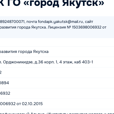
 ГО «город Якутск»
89248700071, почта fondapk.yakutsk@mail.ru, сайт
 развития города Якутска. Лицензия № 1503698006932 от
азвития города Якутска
ул. Орджоникидзе, д.36 корп. 1, 4 этаж, каб 403-1
2
0894
06932
006932 от 02.10.2015