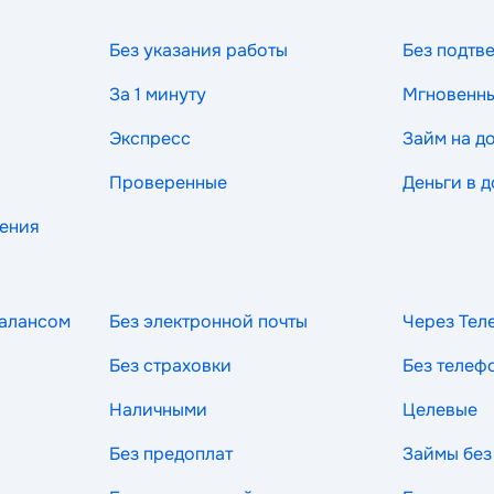
Без указания работы
Без подтв
За 1 минуту
Мгновенн
Экспресс
Займ на д
Проверенные
Деньги в д
рения
балансом
Без электронной почты
Через Тел
Без страховки
Без телеф
Наличными
Целевые
Без предоплат
Займы без