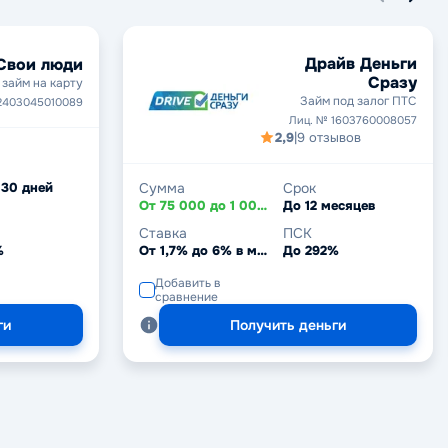
Драйв Деньги
Свои люди
Сразу
займ на карту
Займ под залог ПТС
2403045010089
Лиц. № 1603760008057
2,9
|
9 отзывов
 30 дней
Сумма
Срок
От 75 000 до 1 000 000 ₽
До 12 месяцев
Ставка
ПСК
%
От 1,7% до 6% в месяц
До 292%
Добавить в
сравнение
ги
Получить деньги