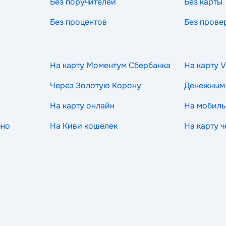
Без поручителей
Без карты
Без процентов
Без прове
На карту Моментум Сбербанка
На карту V
Через Золотую Корону
Денежным
На карту онлайн
На мобиль
чно
На Киви кошелек
На карту 