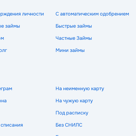
ерждения личности
С автоматическим одобрением
ые займы
Быстрые займы
ом
Частные Займы
олг
Мини займы
еграм
На неименную карту
она
На чужую карту
Под расписку
 списания
Без СНИЛС