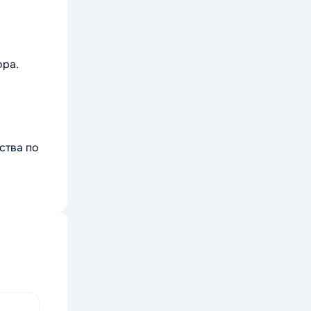
ора.
ства по