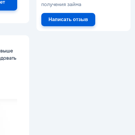
ет
получения займа
Написать отзыв
 свыше
ндовать