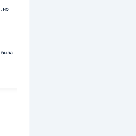
, но
 была