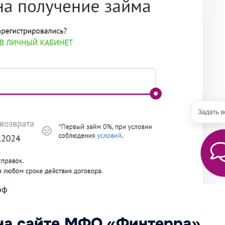
рф
 на сайте МФО «Финтерра»