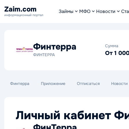
Zaim.com
Займы
МФО
Новости
Ста
информационный портал
Финтерра
Сумма
От 1 00
ФИНТЕРРА
Финтерра
Приложение
Отписаться
Новости
Личный кабинет Ф
ФинТерра