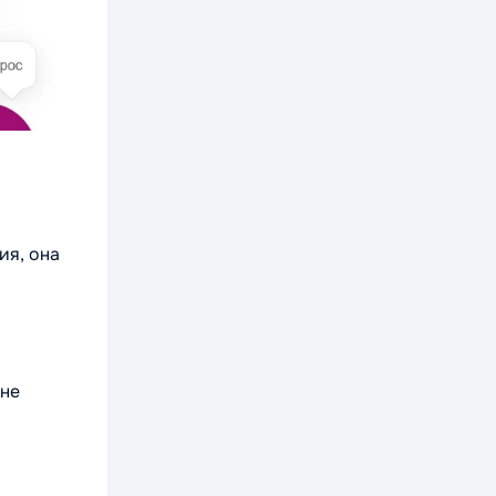
ия, она
 не