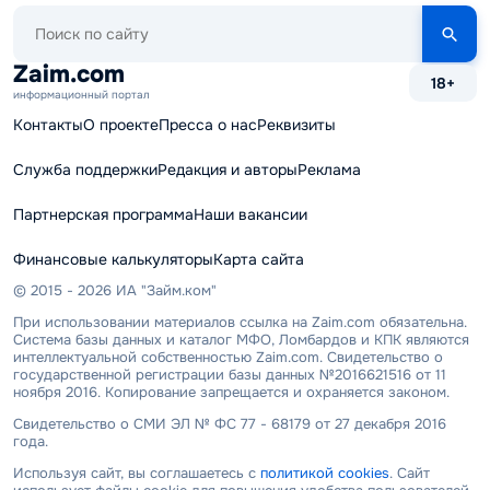
Поиск
по
сайту
Zaim.com
18+
информационный портал
Контакты
О проекте
Пресса о нас
Реквизиты
Служба поддержки
Редакция и авторы
Реклама
Партнерская программа
Наши вакансии
Финансовые калькуляторы
Карта сайта
© 2015 - 2026 ИА "Займ.ком"
При использовании материалов ссылка на Zaim.com обязательна.
Система базы данных и каталог МФО, Ломбардов и КПК являются
интеллектуальной собственностью Zaim.com. Свидетельство о
государственной регистрации базы данных №2016621516 от 11
ноября 2016. Копирование запрещается и охраняется законом.
Свидетельство о СМИ ЭЛ № ФС 77 - 68179 от 27 декабря 2016
года.
Используя сайт, вы соглашаетесь с
политикой cookies
. Сайт