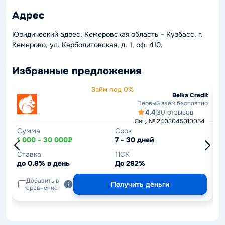
Адрес
Юридический адрес: Кемеровская область – Кузбасс, г.
Кемерово, ул. Карболитовская, д. 1, оф. 410.
Избранные предложения
Займ под 0%
Belka Credit
Первый заём бесплатно
4.4
|
30 отзывов
Лиц. № 2403045010054
Сумма
Срок
С
1 000 - 30 000₽
7 - 30 дней
1
Ставка
ПСК
С
до 0.8% в день
До 292%
д
Добавить в
Получить деньги
сравнение