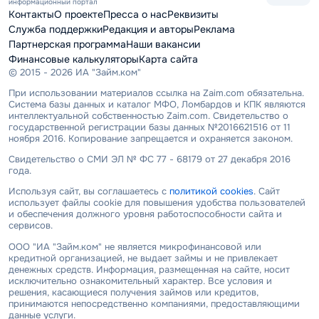
информационный портал
Контакты
О проекте
Пресса о нас
Реквизиты
Служба поддержки
Редакция и авторы
Реклама
Партнерская программа
Наши вакансии
Финансовые калькуляторы
Карта сайта
© 2015 - 2026 ИА "Займ.ком"
При использовании материалов ссылка на Zaim.com обязательна.
Система базы данных и каталог МФО, Ломбардов и КПК являются
интеллектуальной собственностью Zaim.com. Свидетельство о
государственной регистрации базы данных №2016621516 от 11
ноября 2016. Копирование запрещается и охраняется законом.
Свидетельство о СМИ ЭЛ № ФС 77 - 68179 от 27 декабря 2016
года.
Используя сайт, вы соглашаетесь с
политикой cookies
. Сайт
использует файлы cookie для повышения удобства пользователей
и обеспечения должного уровня работоспособности сайта и
сервисов.
ООО "ИА "Займ.ком" не является микрофинансовой или
кредитной организацией, не выдает займы и не привлекает
денежных средств. Информация, размещенная на сайте, носит
исключительно ознакомительный характер. Все условия и
решения, касающиеся получения займов или кредитов,
принимаются непосредственно компаниями, предоставляющими
данные услуги.