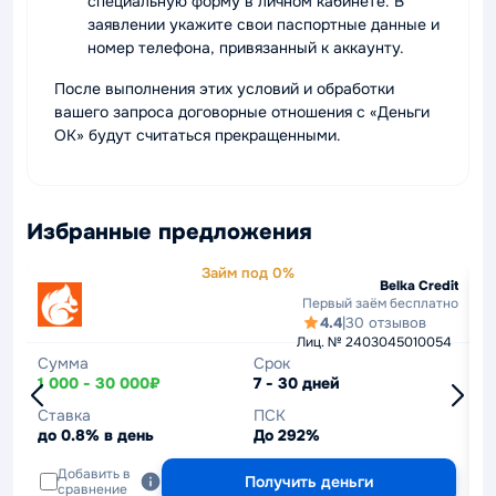
специальную форму в личном кабинете. В
заявлении укажите свои паспортные данные и
номер телефона, привязанный к аккаунту.
После выполнения этих условий и обработки
вашего запроса договорные отношения с «Деньги
ОК» будут считаться прекращенными.
Избранные предложения
Займ под 0%
Belka Credit
Первый заём бесплатно
4.4
|
30 отзывов
Лиц. № 2403045010054
Сумма
Срок
С
1 000 - 30 000₽
7 - 30 дней
1
Ставка
ПСК
С
до 0.8% в день
До 292%
д
Добавить в
Получить деньги
сравнение