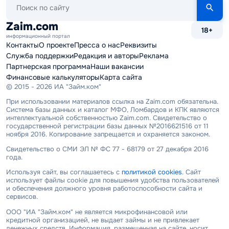
по
сайту
Zaim.com
18+
информационный портал
Контакты
О проекте
Пресса о нас
Реквизиты
Служба поддержки
Редакция и авторы
Реклама
Партнерская программа
Наши вакансии
Финансовые калькуляторы
Карта сайта
© 2015 - 2026 ИА "Займ.ком"
При использовании материалов ссылка на Zaim.com обязательна.
Система базы данных и каталог МФО, Ломбардов и КПК являются
интеллектуальной собственностью Zaim.com. Свидетельство о
государственной регистрации базы данных №2016621516 от 11
ноября 2016. Копирование запрещается и охраняется законом.
Свидетельство о СМИ ЭЛ № ФС 77 - 68179 от 27 декабря 2016
года.
Используя сайт, вы соглашаетесь с
политикой cookies
. Сайт
использует файлы cookie для повышения удобства пользователей
и обеспечения должного уровня работоспособности сайта и
сервисов.
ООО "ИА "Займ.ком" не является микрофинансовой или
кредитной организацией, не выдает займы и не привлекает
денежных средств. Информация, размещенная на сайте, носит