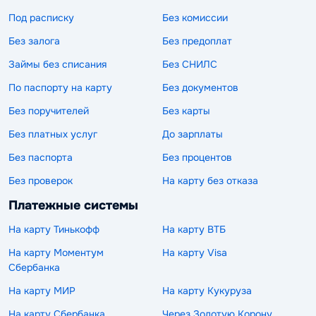
Под расписку
Без комиссии
Без залога
Без предоплат
Займы без списания
Без СНИЛС
По паспорту на карту
Без документов
Без поручителей
Без карты
Без платных услуг
До зарплаты
Без паспорта
Без процентов
Без проверок
На карту без отказа
Платежные системы
На карту Тинькофф
На карту ВТБ
На карту Моментум
На карту Visa
Сбербанка
На карту МИР
На карту Кукуруза
На карту Сбербанка
Через Золотую Корону