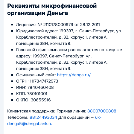
Реквизиты микрофинансовой
организации Деньга
Лицензия: № 2110178000979 от 28.12.2011
Юридический адрес: 199397, г. Санкт‑Петербург, ул.
Кораблестроителей, д. 32, корпус 1, литера А,
помещение 38Н, комната 9.
Головной офис компании располагается по тому же
адресу: 199397, Санкт‑Петербург, ул.
Кораблестроителей, д. 32, корпус 1, литера А,
помещение 38Н, комната 9.
Официальный сайт:
https://denga.ru/
ОГРН: 1117847472973
ИНН: 7840460408
КПП: 780101001
ОКПО: 30655916
Клиентская поддержка: Горячая линия:
88007000808
Телефоны:
88124493034
Для обращений —
uk-
denga5@dengabank.ru