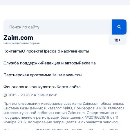
Поиск
по
сайту
Zaim.com
18+
информационный портал
Контакты
О проекте
Пресса о нас
Реквизиты
Служба поддержки
Редакция и авторы
Реклама
Партнерская программа
Наши вакансии
Финансовые калькуляторы
Карта сайта
© 2015 - 2026 ИА "Займ.ком"
При использовании материалов ссылка на Zaim.com обязательна.
Система базы данных и каталог МФО, Ломбардов и КПК являются
интеллектуальной собственностью Zaim.com. Свидетельство о
государственной регистрации базы данных №2016621516 от 11
ноября 2016. Копирование запрещается и охраняется законом.