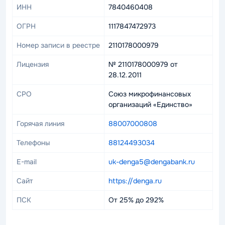
ИНН
7840460408
ОГРН
1117847472973
Номер записи в реестре
2110178000979
Лицензия
№ 2110178000979 от
28.12.2011
СРО
Союз микрофинансовых
организаций «Единство»
Горячая линия
88007000808
Телефоны
88124493034
E-mail
uk-denga5@dengabank.ru
Сайт
https://denga.ru
ПСК
От 25% до 292%