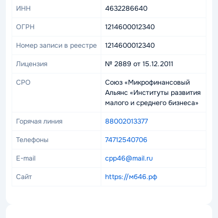
ИНН
4632286640
ОГРН
1214600012340
Номер записи в реестре
1214600012340
Лицензия
№ 2889 от 15.12.2011
СРО
Союз «Микрофинансовый
Альянс «Институты развития
малого и среднего бизнеса»
Горячая линия
88002013377
Телефоны
74712540706
E-mail
cpp46@mail.ru
Сайт
https://мб46.рф