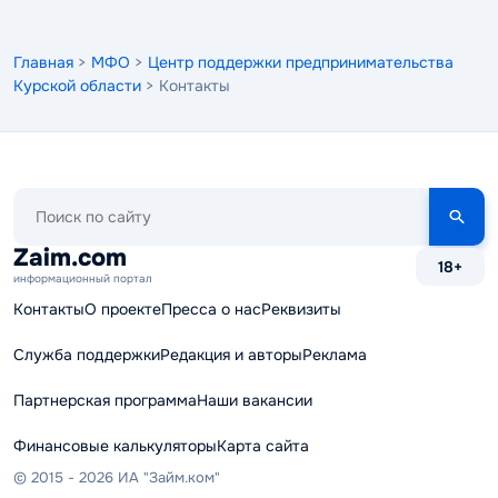
Главная
>
МФО
>
Центр поддержки предпринимательства
Курской области
> Контакты
Поиск
по
сайту
Zaim.com
18+
информационный портал
Контакты
О проекте
Пресса о нас
Реквизиты
Служба поддержки
Редакция и авторы
Реклама
Партнерская программа
Наши вакансии
Финансовые калькуляторы
Карта сайта
© 2015 - 2026 ИА "Займ.ком"