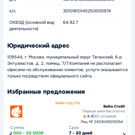
к/с
30101810145250000974
ОКВЭД (основной вид
64.92.7
деятельности)
Юридический адрес
109544, г. Москва, муниципальный округ Таганский, б-р
Энтузиастов, д. 2, помещ. 7/7.Компания не располагает
офисами по обслуживанию клиентов, услуги оказываются
только посредством официального сайта.
Избранные предложения
Займ под 0%
Belka Credit
Первый заём бесплатно
4.4
|
30 отзывов
Лиц. № 2403045010054
Сумма
Срок
С
1 000 - 30 000₽
7 - 30 дней
1