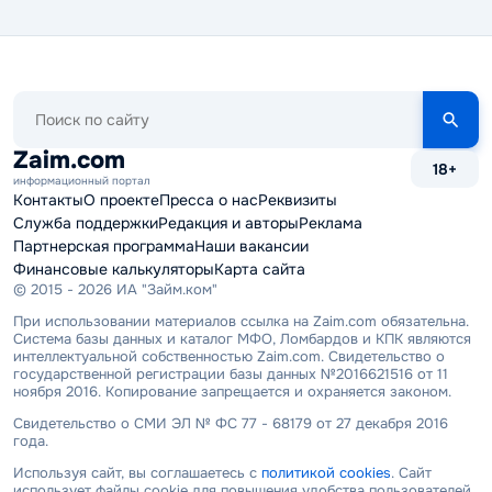
Поиск
по
сайту
Zaim.com
18+
информационный портал
Контакты
О проекте
Пресса о нас
Реквизиты
Служба поддержки
Редакция и авторы
Реклама
Партнерская программа
Наши вакансии
Финансовые калькуляторы
Карта сайта
© 2015 - 2026 ИА "Займ.ком"
При использовании материалов ссылка на Zaim.com обязательна.
Система базы данных и каталог МФО, Ломбардов и КПК являются
интеллектуальной собственностью Zaim.com. Свидетельство о
государственной регистрации базы данных №2016621516 от 11
ноября 2016. Копирование запрещается и охраняется законом.
Свидетельство о СМИ ЭЛ № ФС 77 - 68179 от 27 декабря 2016
года.
Используя сайт, вы соглашаетесь с
политикой cookies
. Сайт
использует файлы cookie для повышения удобства пользователей