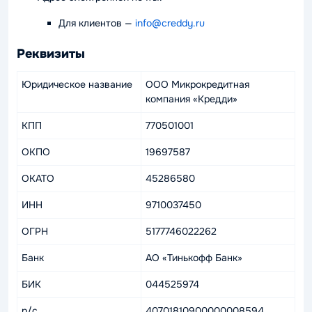
Для клиентов
—
info@creddy.ru
Реквизиты
Юридическое название
ООО Микрокредитная
компания «Кредди»
КПП
770501001
ОКПО
19697587
ОКАТО
45286580
ИНН
9710037450
ОГРН
5177746022262
Банк
АО «Тинькофф Банк»
БИК
044525974
р/с
40701810900000008594