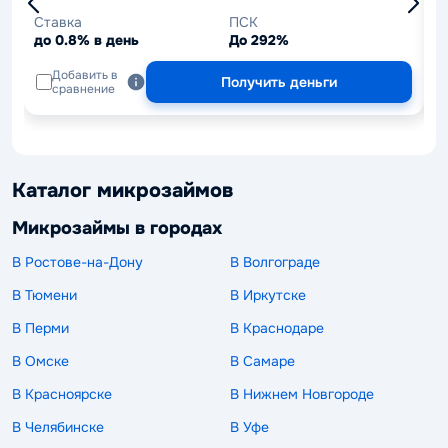
Ставка
ПСК
С
до 0.8% в день
До 292%
д
Добавить в
Получить деньги
сравнение
Каталог микрозаймов
Микрозаймы в городах
В Ростове-на-Дону
В Волгограде
В Тюмени
В Иркутске
В Перми
В Краснодаре
В Омске
В Самаре
В Красноярске
В Нижнем Новгороде
В Челябинске
В Уфе