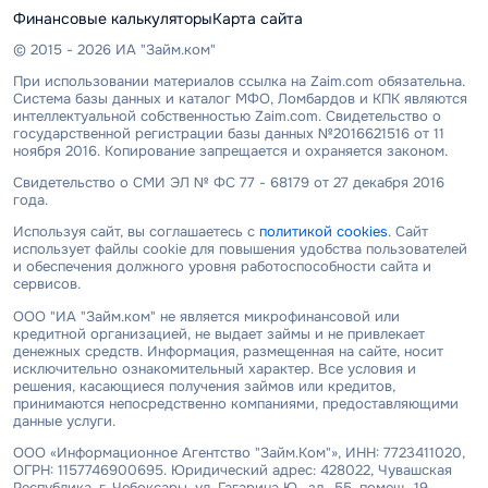
Финансовые калькуляторы
Карта сайта
© 2015 - 2026 ИА "Займ.ком"
При использовании материалов ссылка на Zaim.com обязательна.
Система базы данных и каталог МФО, Ломбардов и КПК являются
интеллектуальной собственностью Zaim.com. Свидетельство о
государственной регистрации базы данных №2016621516 от 11
ноября 2016. Копирование запрещается и охраняется законом.
Свидетельство о СМИ ЭЛ № ФС 77 - 68179 от 27 декабря 2016
года.
Используя сайт, вы соглашаетесь с
политикой cookies
. Сайт
использует файлы cookie для повышения удобства пользователей
и обеспечения должного уровня работоспособности сайта и
сервисов.
ООО "ИА "Займ.ком" не является микрофинансовой или
кредитной организацией, не выдает займы и не привлекает
денежных средств. Информация, размещенная на сайте, носит
исключительно ознакомительный характер. Все условия и
решения, касающиеся получения займов или кредитов,
принимаются непосредственно компаниями, предоставляющими
данные услуги.
ООО «Информационное Агентство "Займ.Ком"», ИНН: 7723411020,
ОГРН: 1157746900695. Юридический адрес: 428022, Чувашская
Республика, г. Чебоксары, ул. Гагарина Ю., зд. 55, помещ. 19