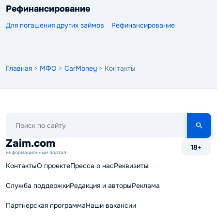
Рефинансирование
Для погашения других займов
Рефинансирование
Главная
>
МФО
>
CarMoney
> Контакты
Поиск
по
сайту
Zaim.com
18+
информационный портал
Контакты
О проекте
Пресса о нас
Реквизиты
Служба поддержки
Редакция и авторы
Реклама
Партнерская программа
Наши вакансии