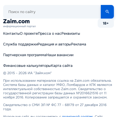
Поиск
по
сайту
Zaim.com
18+
информационный портал
Контакты
О проекте
Пресса о нас
Реквизиты
Служба поддержки
Редакция и авторы
Реклама
Партнерская программа
Наши вакансии
Финансовые калькуляторы
Карта сайта
© 2015 - 2026 ИА "Займ.ком"
При использовании материалов ссылка на Zaim.com обязательна.
Система базы данных и каталог МФО, Ломбардов и КПК являются
интеллектуальной собственностью Zaim.com. Свидетельство о
государственной регистрации базы данных №2016621516 от 11
ноября 2016. Копирование запрещается и охраняется законом.
Свидетельство о СМИ ЭЛ № ФС 77 - 68179 от 27 декабря 2016
года.
Используя сайт, вы соглашаетесь с
политикой cookies
. Сайт