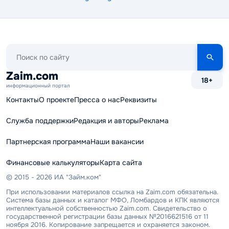
Поиск
по
сайту
Zaim.com
18+
информационный портал
Контакты
О проекте
Пресса о нас
Реквизиты
Служба поддержки
Редакция и авторы
Реклама
Партнерская программа
Наши вакансии
Финансовые калькуляторы
Карта сайта
© 2015 - 2026 ИА "Займ.ком"
При использовании материалов ссылка на Zaim.com обязательна.
Система базы данных и каталог МФО, Ломбардов и КПК являются
интеллектуальной собственностью Zaim.com. Свидетельство о
государственной регистрации базы данных №2016621516 от 11
ноября 2016. Копирование запрещается и охраняется законом.