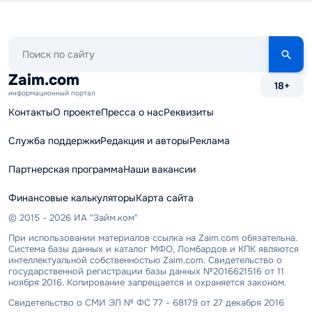
Поиск
по
сайту
Zaim.com
18+
информационный портал
Контакты
О проекте
Пресса о нас
Реквизиты
Служба поддержки
Редакция и авторы
Реклама
Партнерская программа
Наши вакансии
Финансовые калькуляторы
Карта сайта
© 2015 - 2026 ИА "Займ.ком"
При использовании материалов ссылка на Zaim.com обязательна.
Система базы данных и каталог МФО, Ломбардов и КПК являются
интеллектуальной собственностью Zaim.com. Свидетельство о
государственной регистрации базы данных №2016621516 от 11
ноября 2016. Копирование запрещается и охраняется законом.
Свидетельство о СМИ ЭЛ № ФС 77 - 68179 от 27 декабря 2016