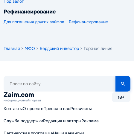
Под залог
Рефинансирование
Для погашения других займов
Рефинансирование
Главная
>
МФО
>
Бердский инвестор
> Горячая линия
Поиск
по
сайту
Zaim.com
18+
информационный портал
Контакты
О проекте
Пресса о нас
Реквизиты
Служба поддержки
Редакция и авторы
Реклама
Партнерская программа
Наши вакансии