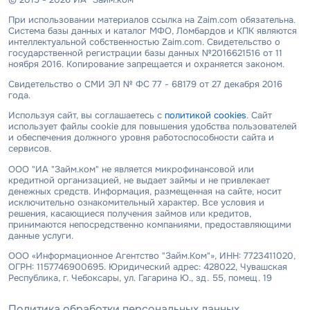
При использовании материалов ссылка на Zaim.com обязательна.
Система базы данных и каталог МФО, Ломбардов и КПК являются
интеллектуальной собственностью Zaim.com. Свидетельство о
государственной регистрации базы данных №2016621516 от 11
ноября 2016. Копирование запрещается и охраняется законом.
Свидетельство о СМИ ЭЛ № ФС 77 - 68179 от 27 декабря 2016
года.
Используя сайт, вы соглашаетесь с
политикой cookies
. Сайт
использует файлы cookie для повышения удобства пользователей
и обеспечения должного уровня работоспособности сайта и
сервисов.
ООО "ИА "Займ.ком" не является микрофинансовой или
кредитной организацией, не выдает займы и не привлекает
денежных средств. Информация, размещенная на сайте, носит
исключительно ознакомительный характер. Все условия и
решения, касающиеся получения займов или кредитов,
принимаются непосредственно компаниями, предоставляющими
данные услуги.
ООО «Информационное Агентство "Займ.Ком"», ИНН: 7723411020,
ОГРН: 1157746900695. Юридический адрес: 428022, Чувашская
Республика, г. Чебоксары, ул. Гагарина Ю., зд. 55, помещ. 19
Политика обработки персональных данных