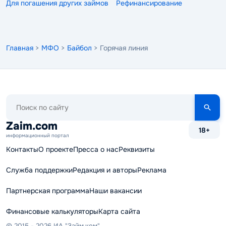
Для погашения других займов
Рефинансирование
Главная
>
МФО
>
Байбол
> Горячая линия
Поиск
по
сайту
Zaim.com
18+
информационный портал
Контакты
О проекте
Пресса о нас
Реквизиты
Служба поддержки
Редакция и авторы
Реклама
Партнерская программа
Наши вакансии
Финансовые калькуляторы
Карта сайта
© 2015 - 2026 ИА "Займ.ком"