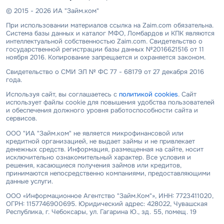
© 2015 - 2026 ИА "Займ.ком"
При использовании материалов ссылка на Zaim.com обязательна.
Система базы данных и каталог МФО, Ломбардов и КПК являются
интеллектуальной собственностью Zaim.com. Свидетельство о
государственной регистрации базы данных №2016621516 от 11
ноября 2016. Копирование запрещается и охраняется законом.
Свидетельство о СМИ ЭЛ № ФС 77 - 68179 от 27 декабря 2016
года.
Используя сайт, вы соглашаетесь с
политикой cookies
. Сайт
использует файлы cookie для повышения удобства пользователей
и обеспечения должного уровня работоспособности сайта и
сервисов.
ООО "ИА "Займ.ком" не является микрофинансовой или
кредитной организацией, не выдает займы и не привлекает
денежных средств. Информация, размещенная на сайте, носит
исключительно ознакомительный характер. Все условия и
решения, касающиеся получения займов или кредитов,
принимаются непосредственно компаниями, предоставляющими
данные услуги.
ООО «Информационное Агентство "Займ.Ком"», ИНН: 7723411020,
ОГРН: 1157746900695. Юридический адрес: 428022, Чувашская
Республика, г. Чебоксары, ул. Гагарина Ю., зд. 55, помещ. 19