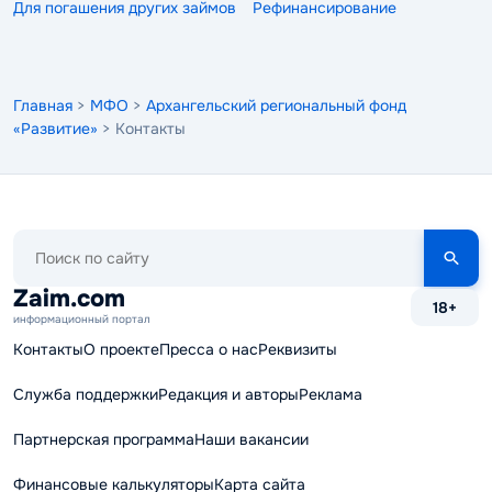
Для погашения других займов
Рефинансирование
Главная
>
МФО
>
Архангельский региональный фонд
«Развитие»
> Контакты
Поиск
по
сайту
Zaim.com
18+
информационный портал
Контакты
О проекте
Пресса о нас
Реквизиты
Служба поддержки
Редакция и авторы
Реклама
Партнерская программа
Наши вакансии
Финансовые калькуляторы
Карта сайта