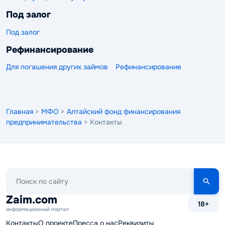
Под залог
Под залог
Рефинансирование
Для погашения других займов
Рефинансирование
Главная
>
МФО
>
Алтайский фонд финансирования
предпринимательства
> Контакты
Поиск
по
сайту
Zaim.com
18+
информационный портал
Контакты
О проекте
Пресса о нас
Реквизиты