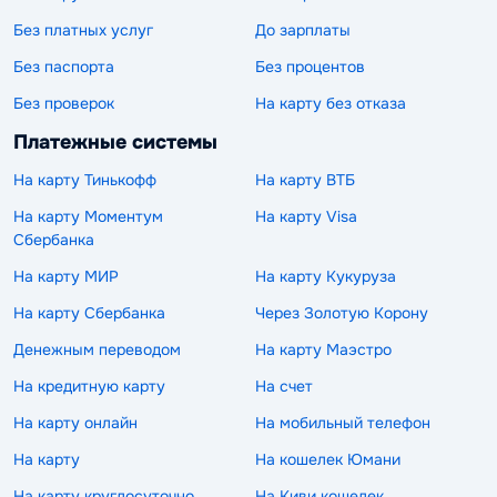
Без платных услуг
До зарплаты
Без паспорта
Без процентов
Без проверок
На карту без отказа
Платежные системы
На карту Тинькофф
На карту ВТБ
На карту Моментум
На карту Visa
Сбербанка
На карту МИР
На карту Кукуруза
На карту Сбербанка
Через Золотую Корону
Денежным переводом
На карту Маэстро
На кредитную карту
На счет
На карту онлайн
На мобильный телефон
На карту
На кошелек Юмани
На карту круглосуточно
На Киви кошелек