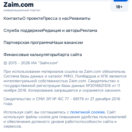
сайту
Zaim.com
18+
информационный портал
Контакты
О проекте
Пресса о нас
Реквизиты
Служба поддержки
Редакция и авторы
Реклама
Партнерская программа
Наши вакансии
Финансовые калькуляторы
Карта сайта
© 2015 - 2026 ИА "Займ.ком"
При использовании материалов ссылка на Zaim.com обязательна.
Система базы данных и каталог МФО, Ломбардов и КПК являются
интеллектуальной собственностью Zaim.com. Свидетельство о
государственной регистрации базы данных №2016621516 от 11
ноября 2016. Копирование запрещается и охраняется законом.
Свидетельство о СМИ ЭЛ № ФС 77 - 68179 от 27 декабря 2016
года.
Используя сайт, вы соглашаетесь с
политикой cookies
. Сайт
использует файлы cookie для повышения удобства пользователей
и обеспечения должного уровня работоспособности сайта и
сервисов.