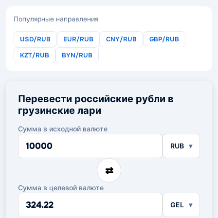
Популярные направления
USD/RUB
EUR/RUB
CNY/RUB
GBP/RUB
KZT/RUB
BYN/RUB
Перевести российские рубли в
грузинские лари
Сумма в исходной валюте
Сумма
RUB
в
исходной
валюте
⇄
Сумма в целевой валюте
Сумма
GEL
в
целевой