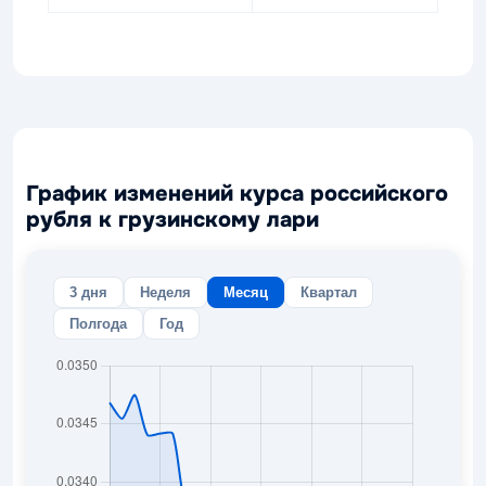
График изменений курса российского
рубля к грузинскому лари
3 дня
Неделя
Месяц
Квартал
Полгода
Год