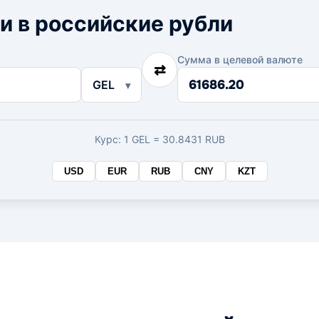
и в российские рубли
Сумма в целевой валюте
⇄
Сумма
GEL
в
целевой
валюте
Курс: 1 GEL = 30.8431 RUB
USD
EUR
RUB
CNY
KZT