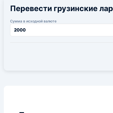
Перевести грузинские лар
Сумма в исходной валюте
Сумма
в
исходной
валюте