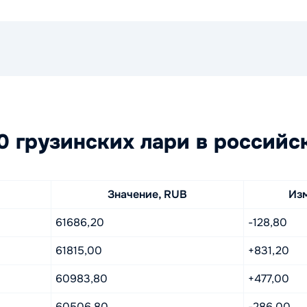
 грузинских лари в российс
Значение, RUB
Из
61686,20
-128,80
61815,00
+831,20
60983,80
+477,00
60506,80
-286,00