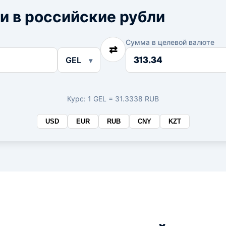
и в российские рубли
Сумма в целевой валюте
⇄
Сумма
GEL
в
целевой
валюте
Курс: 1 GEL = 31.3338 RUB
USD
EUR
RUB
CNY
KZT