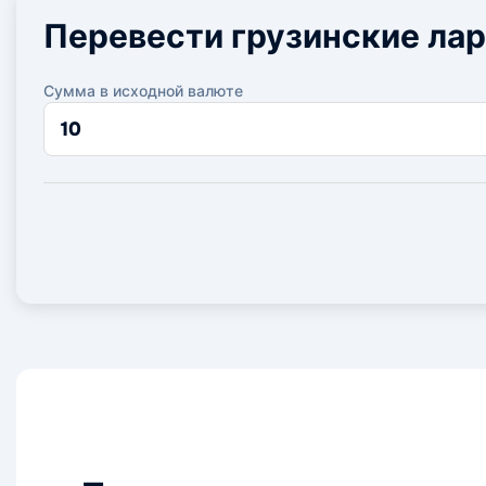
Перевести грузинские лар
Сумма в исходной валюте
Сумма
в
исходной
валюте