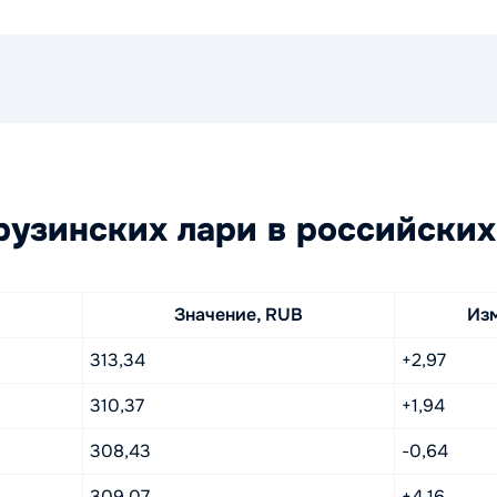
рузинских лари в российских
Значение, RUB
Из
313,34
+2,97
310,37
+1,94
308,43
-0,64
309,07
+4,16