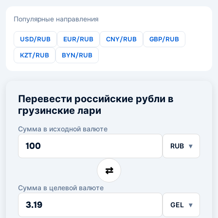
Популярные направления
USD/RUB
EUR/RUB
CNY/RUB
GBP/RUB
KZT/RUB
BYN/RUB
Перевести российские рубли в
грузинские лари
Сумма в исходной валюте
Сумма
RUB
в
исходной
валюте
⇄
Сумма в целевой валюте
Сумма
GEL
в
целевой