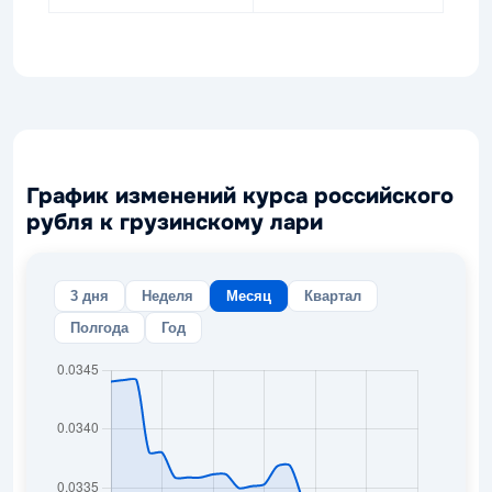
График изменений курса российского
рубля к грузинскому лари
3 дня
Неделя
Месяц
Квартал
Полгода
Год