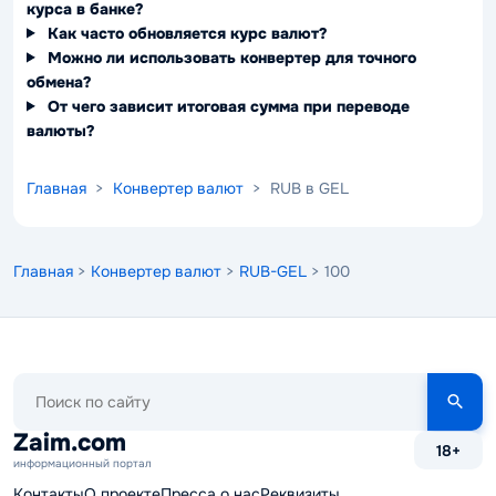
курса в банке?
Как часто обновляется курс валют?
Можно ли использовать конвертер для точного
обмена?
От чего зависит итоговая сумма при переводе
валюты?
Главная
>
Конвертер валют
> RUB в GEL
Главная
>
Конвертер валют
>
RUB-GEL
> 100
Поиск
по
сайту
Zaim.com
18+
информационный портал
Контакты
О проекте
Пресса о нас
Реквизиты