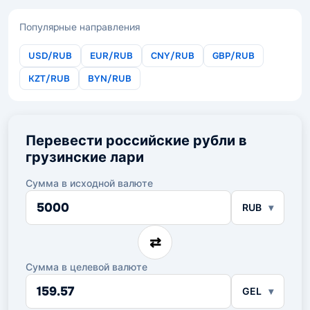
Популярные направления
USD/RUB
EUR/RUB
CNY/RUB
GBP/RUB
KZT/RUB
BYN/RUB
Перевести российские рубли в
грузинские лари
Сумма в исходной валюте
Сумма
RUB
в
исходной
валюте
⇄
Сумма в целевой валюте
Сумма
GEL
в
целевой