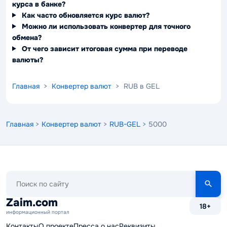
курса в банке?
Как часто обновляется курс валют?
Можно ли использовать конвертер для точного
обмена?
От чего зависит итоговая сумма при переводе
валюты?
Главная
>
Конвертер валют
> RUB в GEL
Главная
>
Конвертер валют
>
RUB-GEL
> 5000
Поиск
по
сайту
Zaim.com
18+
информационный портал
Контакты
О проекте
Пресса о нас
Реквизиты