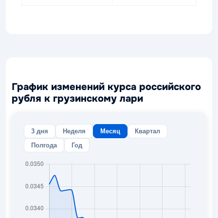
График изменений курса российского
рубля к грузинскому лари
3 дня
Неделя
Месяц
Квартал
Полгода
Год