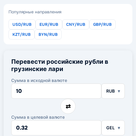
Популярные направления
USD/RUB
EUR/RUB
CNY/RUB
GBP/RUB
KZT/RUB
BYN/RUB
Перевести российские рубли в
грузинские лари
Сумма в исходной валюте
Сумма
RUB
в
исходной
валюте
⇄
Сумма в целевой валюте
Сумма
GEL
в
целевой