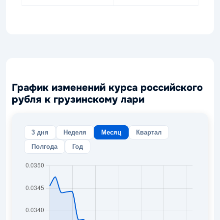
График изменений курса российского
рубля к грузинскому лари
3 дня
Неделя
Месяц
Квартал
Полгода
Год