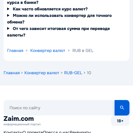
курса в банке?
Как часто обновляется курс валют?
Можно ли использовать конвертер для точного
обмена?
От чего зависит итоговая сумма при переводе
валюты?
Главная
>
Конвертер валют
> RUB в GEL
Главная
>
Конвертер валют
>
RUB-GEL
> 10
Поиск
по
сайту
Zaim.com
18+
информационный портал
Контакты
О проекте
Пресса о нас
Реквизиты