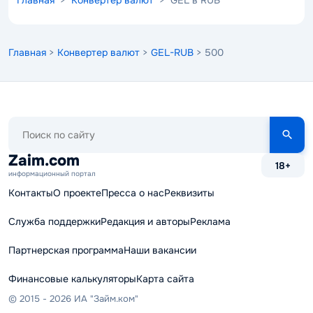
Главная
>
Конвертер валют
>
GEL-RUB
> 500
Поиск
по
сайту
Zaim.com
18+
информационный портал
Контакты
О проекте
Пресса о нас
Реквизиты
Служба поддержки
Редакция и авторы
Реклама
Партнерская программа
Наши вакансии
Финансовые калькуляторы
Карта сайта
© 2015 - 2026 ИА "Займ.ком"