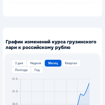
График изменений курса грузинского
лари к российскому рублю
3 дня
Неделя
Месяц
Квартал
Полгода
Год