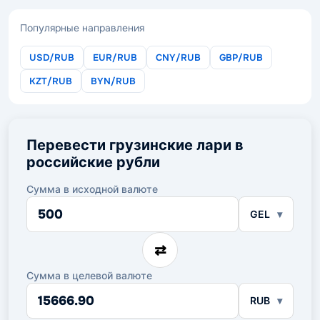
Популярные направления
USD/RUB
EUR/RUB
CNY/RUB
GBP/RUB
KZT/RUB
BYN/RUB
Перевести грузинские лари в
российские рубли
Сумма в исходной валюте
Сумма
GEL
в
исходной
валюте
⇄
Сумма в целевой валюте
Сумма
RUB
в
целевой