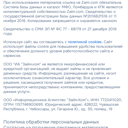
При использовании материалов ссылка на Zaim.com обязательна.
Система базы данных и каталог МФО, Ломбардов и КПК являются
интеллектуальной собственностью Zaim.com. Свидетельство о
государственной регистрации базы данных №2016621516 от 11
ноября 2016. Копирование запрещается и охраняется законом.
Свидетельство о СМИ ЭЛ № ФС 77 - 68179 от 27 декабря 2016
года.
Используя сайт, вы соглашаетесь с
политикой cookies
. Сайт
использует файлы cookie для повышения удобства пользователей
и обеспечения должного уровня работоспособности сайта и
сервисов.
ООО "ИА "Займ.ком" не является микрофинансовой или
кредитной организацией, не выдает займы и не привлекает
денежных средств. Информация, размещенная на сайте, носит
исключительно ознакомительный характер. Все условия и
решения, касающиеся получения займов или кредитов,
принимаются непосредственно компаниями, предоставляющими
данные услуги.
ООО «Информационное Агентство "Займ.Ком"», ИНН: 7723411020,
ОГРН: 1157746900695. Юридический адрес: 428022, Чувашская
Республика, г. Чебоксары, ул. Гагарина Ю., зд. 55, помещ. 19
Политика обработки персональных данных
Согласие на получение рекламных материалов