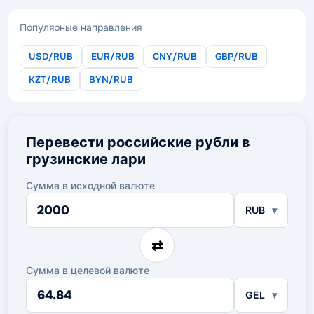
Популярные направления
USD/RUB
EUR/RUB
CNY/RUB
GBP/RUB
KZT/RUB
BYN/RUB
Перевести российские рубли в
грузинские лари
Сумма в исходной валюте
Сумма
RUB
в
исходной
валюте
⇄
Сумма в целевой валюте
Сумма
GEL
в
целевой