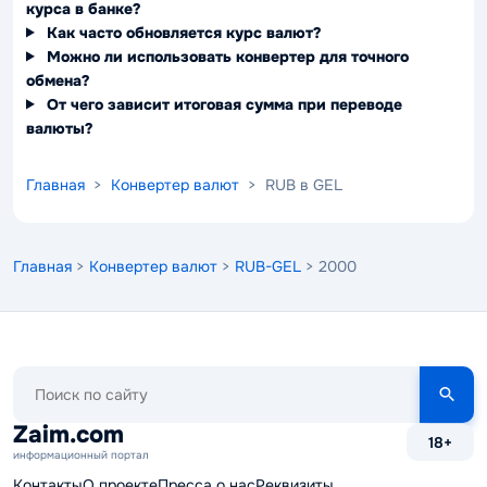
курса в банке?
Как часто обновляется курс валют?
Можно ли использовать конвертер для точного
обмена?
От чего зависит итоговая сумма при переводе
валюты?
Главная
>
Конвертер валют
> RUB в GEL
Главная
>
Конвертер валют
>
RUB-GEL
> 2000
Поиск
по
сайту
Zaim.com
18+
информационный портал
Контакты
О проекте
Пресса о нас
Реквизиты