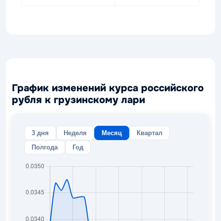
График изменений курса российского
рубля к грузинскому лари
3 дня
Неделя
Месяц
Квартал
Полгода
Год