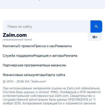
Поиск
по
сайту
Zaim.com
18+
информационный портал
Контакты
О проекте
Пресса о нас
Реквизиты
Служба поддержки
Редакция и авторы
Реклама
Партнерская программа
Наши вакансии
Финансовые калькуляторы
Карта сайта
© 2015 - 2026 ИА "Займ.ком"
При использовании материалов ссылка на Zaim.com обязательна.
Система базы данных и каталог МФО, Ломбардов и КПК являются
интеллектуальной собственностью Zaim.com. Свидетельство о
государственной регистрации базы данных №2016621516 от 11
ноября 2016. Копирование запрещается и охраняется законом.